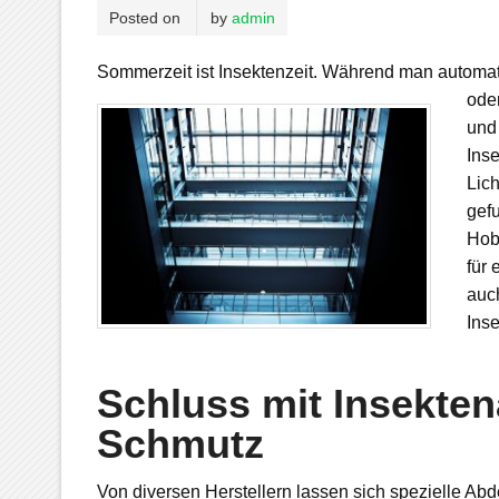
Posted on
by
admin
Sommerzeit ist Insektenzeit. Während man automati
ode
und 
Ins
Lic
gef
Hob
für 
auch
Ins
Schluss mit Insekt
Schmutz
Von diversen Herstellern lassen sich spezielle Abd