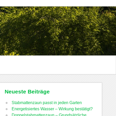
Neueste Beiträge
Stabmattenzaun passt in jeden Garten
Energetisiertes Wasser – Wirkung bestätigt?
Doppelstabmattenzaun – Grundsätzliche